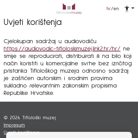
hr
/
en
Uvjeti korištenja
Cjelokupan sadržaj u audiovodiču
https://audiovodic-tifloloskimuzej.link2.hr/hr/
ne
smije se reproducirati, distribuirati ili na bilo koji
način koristiti u komercijalne svrhe bez izričitog
pristanka Tiflološkog muzeja odnosno sadržaj
je zaštićen autorskim i srodnim pravima
sukladno relevantnim zakonskim propisima
Republike Hrvatske.
© 2026 Tiflološki muzej
Impresum
Uvjeti korištenja