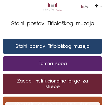
hr
/
en
Stalni postav Tiflološkog muzeja
Stalni postav Tiflološkog muzeja
Tamna soba
Začeci institucionalne brige za
slijepe
Svakodnevni život u Zemaljskom