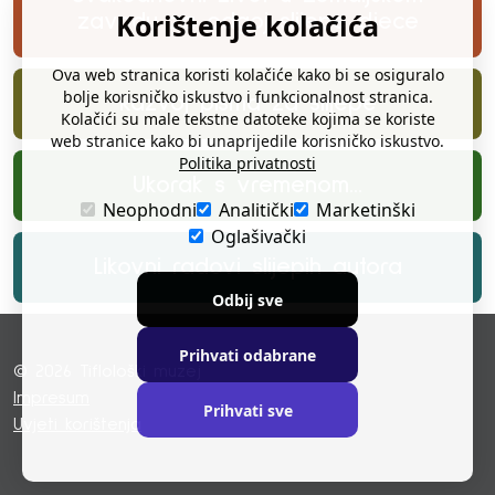
Korištenje kolačića
zavodu za odgoj slijepe djece
Ova web stranica koristi kolačiće kako bi se osiguralo
bolje korisničko iskustvo i funkcionalnost stranica.
Razvoj pisma za slijepe
Kolačići su male tekstne datoteke kojima se koriste
web stranice kako bi unaprijedile korisničko iskustvo.
Politika privatnosti
Ukorak s vremenom...
Neophodni
Analitički
Marketinški
Oglašivački
Likovni radovi slijepih autora
Odbij sve
Prihvati odabrane
© 2026 Tiflološki muzej
Impresum
Prihvati sve
Uvjeti korištenja