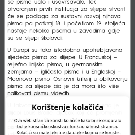
se pismo učilo i usavršavalo. Tek
otvaranjem prvih institucija za slijepe stvorit
će se podloga za sustavni razvoj njihova
pisma pa potkraj 18. i početkom 19. stoljeća
nastaje nekoliko pisama u zavodima gdje
su se slijepi školovali.
U Europi su tako istodobno upotrebljavana
sljedeća pisma za slijepe. U Francuskoj –
reljefno linijsko pismo, u germanskim
zemljama – igličasto pismo i u Engleskoj –
Moonovo pismo. Osnovni kriterij u oblikovanju
pisma za slijepe bio je da mora što više
nalikovati pismu videćih.
Korištenje kolačića
U takvom europskom okruženju stasao je
slijepi Louis Braille, dječak koji će promijeniti
svijet slijepih. Školovao se na reljefnom
Ova web stranica koristi kolačiće kako bi se osiguralo
bolje korisničko iskustvo i funkcionalnost stranica.
pismu u Zavodu za slijepe u Parizu te je
Kolačići su male tekstne datoteke kojima se koriste
vrlo brzo primijetio njegove nedostatke. Iz