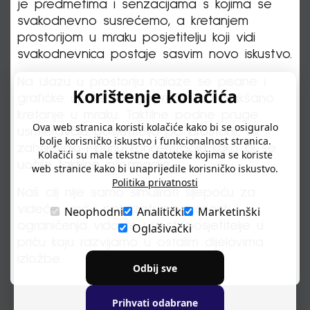
je predmetima i senzacijama s kojima se
svakodnevno susrećemo, a kretanjem
prostorijom u mraku posjetitelju koji vidi
svakodnevnica postaje sasvim novo iskustvo.
Na ulazu u prostoriju nalaze se pisane i
Korištenje kolačića
grafičke upute kao priprema za olakšano
kretanje u mraku. Taktilne podne pruge
Ova web stranica koristi kolačiće kako bi se osiguralo
usmjeravaju posjetitelja po prostoriji, ali
bolje korisničko iskustvo i funkcionalnost stranica.
zahtijevaju i punu koncentraciju kako bi se
Kolačići su male tekstne datoteke kojima se koriste
uočile taktilne informacije.
web stranice kako bi unaprijedile korisničko iskustvo.
Politika privatnosti
Naš cilj nije samo simulirati sljepoću za
videće, već i pokazati mogućnosti i
Neophodni
Analitički
Marketinški
ograničenja vida te uvesti posjetitelje u
Oglašivački
priču koju razvijamo u ostalim dijelovima
izložbe.
Odbij sve
Prihvati odabrane